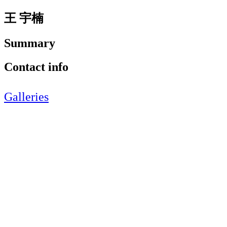
王 宇楠
Summary
Contact info
Galleries