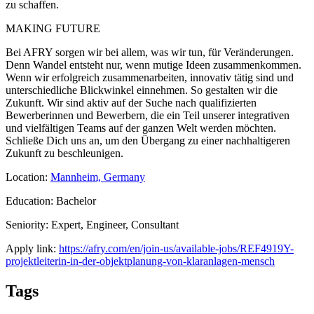
zu schaffen.
MAKING FUTURE
Bei AFRY sorgen wir bei allem, was wir tun, für Veränderungen.
Denn Wandel entsteht nur, wenn mutige Ideen zusammenkommen.
Wenn wir erfolgreich zusammenarbeiten, innovativ tätig sind und
unterschiedliche Blickwinkel einnehmen. So gestalten wir die
Zukunft. Wir sind aktiv auf der Suche nach qualifizierten
Bewerberinnen und Bewerbern, die ein Teil unserer integrativen
und vielfältigen Teams auf der ganzen Welt werden möchten.
Schließe Dich uns an, um den Übergang zu einer nachhaltigeren
Zukunft zu beschleunigen.
Location:
Mannheim, Germany
Education: Bachelor
Seniority: Expert, Engineer, Consultant
Apply link:
https://afry.com/en/join-us/available-jobs/REF4919Y-
projektleiterin-in-der-objektplanung-von-klaranlagen-mensch
Tags