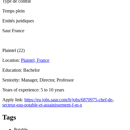
Type de contrat
Temps plein
Entités juridiques
Saur France
Plaintel (22)
Location:
Plaintel, France
Education: Bachelor
Seniority: Manager, Director, Professor
Years of experience: 5 to 10 years
Apply link:
https://eu.jobs.saur.com/fr/jobs/6870975-chef-de-
secteur-eau-potable-et-assainissement-f-m-x
Tags
Potable