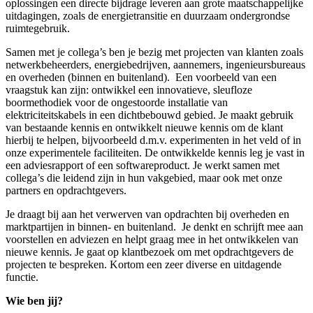
oplossingen een directe bijdrage leveren aan grote maatschappelijke
uitdagingen, zoals de energietransitie en duurzaam ondergrondse
ruimtegebruik.
Samen met je collega’s ben je bezig met projecten van klanten zoals
netwerkbeheerders, energiebedrijven, aannemers, ingenieursbureaus
en overheden (binnen en buitenland). Een voorbeeld van een
vraagstuk kan zijn: ontwikkel een innovatieve, sleufloze
boormethodiek voor de ongestoorde installatie van
elektriciteitskabels in een dichtbebouwd gebied. Je maakt gebruik
van bestaande kennis en ontwikkelt nieuwe kennis om de klant
hierbij te helpen, bijvoorbeeld d.m.v. experimenten in het veld of in
onze experimentele faciliteiten. De ontwikkelde kennis leg je vast in
een adviesrapport of een softwareproduct. Je werkt samen met
collega’s die leidend zijn in hun vakgebied, maar ook met onze
partners en opdrachtgevers.
Je draagt bij aan het verwerven van opdrachten bij overheden en
marktpartijen in binnen- en buitenland. Je denkt en schrijft mee aan
voorstellen en adviezen en helpt graag mee in het ontwikkelen van
nieuwe kennis. Je gaat op klantbezoek om met opdrachtgevers de
projecten te bespreken. Kortom een zeer diverse en uitdagende
functie.
Wie ben jij?