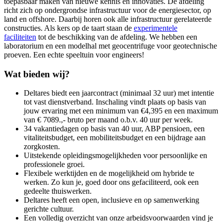
toepasbaar maken van nieuwe kennis en innovaties. De afdeling
richt zich op ondergrondse infrastructuur voor de energiesector, op
land en offshore. Daarbij horen ook alle infrastructuur gerelateerde
constructies. Als kers op de taart staan de
experimentele
faciliteiten
tot de beschikking van de afdeling. We hebben een
laboratorium en een modelhal met geocentrifuge voor geotechnische
proeven. Een echte speeltuin voor engineers!
Wat bieden wij?
Deltares biedt een jaarcontract (minimaal 32 uur) met intentie
tot vast dienstverband. Inschaling vindt plaats op basis van
jouw ervaring met een minimum van €4,395 en een maximum
van € 7089.,- bruto per maand o.b.v. 40 uur per week.
34 vakantiedagen op basis van 40 uur, ABP pensioen, een
vitaliteitsbudget, een mobiliteitsbudget en een bijdrage aan
zorgkosten.
Uitstekende opleidingsmogelijkheden voor persoonlijke en
professionele groei.
Flexibele werktijden en de mogelijkheid om hybride te
werken. Zo kun je, goed door ons gefaciliteerd, ook een
gedeelte thuiswerken.
Deltares heeft een open, inclusieve en op samenwerking
gerichte cultuur.
Een volledig overzicht van onze arbeidsvoorwaarden vind je