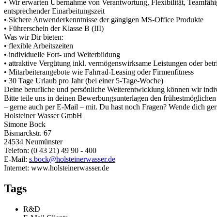
• Wir erwarten Übernahme von Verantwortung, Flexibilität, Teamfähig
entsprechender Einarbeitungszeit
• Sichere Anwenderkenntnisse der gängigen MS-Office Produkte
• Führerschein der Klasse B (III)
Was wir Dir bieten:
• flexible Arbeitszeiten
• individuelle Fort- und Weiterbildung
• attraktive Vergütung inkl. vermögenswirksame Leistungen oder betr
• Mitarbeiterangebote wie Fahrrad-Leasing oder Firmenfitness
• 30 Tage Urlaub pro Jahr (bei einer 5-Tage-Woche)
Deine berufliche und persönliche Weiterentwicklung können wir indiv
Bitte teile uns in deinen Bewerbungsunterlagen den frühestmöglichen 
– gerne auch per E-Mail – mit. Du hast noch Fragen? Wende dich ge
Holsteiner Wasser GmbH
Simone Bock
Bismarckstr. 67
24534 Neumünster
Telefon: (0 43 21) 49 90 - 400
E-Mail:
s.bock@holsteinerwasser.de
Internet: www.holsteinerwasser.de
Tags
R&D