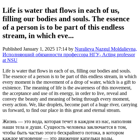
Life is water that flows in each of us,
filling our bodies and souls. The essence
of a person is to be part of this endless
stream, in which eve...
Published
January 1, 2025 17:14
by
Nuralieva Nazgul Moldalievna,
Исполняющий обязанности профессора НГУ- Acting professor
at NSU
Life is water that flows in each of us, filling our bodies and souls.
The essence of a person is to be part of this endless stream, in which
every moment is the movement of a drop of water, which is a gift to
existence. The meaning of life is the awareness of this movement,
the acceptance and use of its energy, in order to live, reveal and
convey the beauty and meaning of being through every moment,
every action. We, like droplets, become part of a huge river, carrying
us forward, to find our place in this great and eternal stream.
Жизнь — это вода, которая течет в каждом из нас, наполняя
наши тела и души. Сущность человека заключается в том,
чтобы быть частью этого бескрайнего потока, в котором
каждое мгновение — это движение капельки воды,